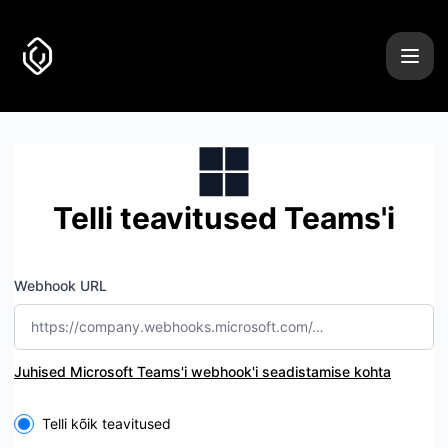
Uncover it - Telli teavitused Microsoft Teams
Telli teavitused Teams'i
Webhook URL
Juhised Microsoft Teams'i webhook'i seadistamise kohta
Select the components you want to receive updates for
Telli kõik teavitused