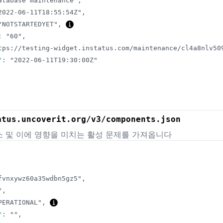
atabase maintenance"
,
2022-06-11T18:55:54Z"
,
"NOTSTARTEDYET"
,
:
"60"
,
tps://testing-widget.instatus.com/maintenance/cl4a8nlv50
"
:
"2022-06-11T19:30:00Z"
atus.uncoverit.org/v3/components.json
소 및 이에 영향을 미치는 활성 문제를 가져옵니다
fvnxywz60a35wdbn5gz5"
,
"
,
PERATIONAL"
,
"
:
""
,