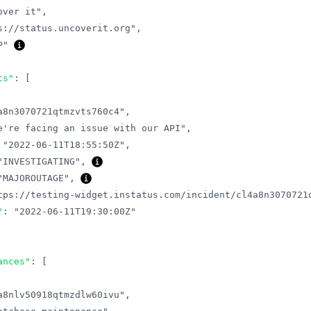
over it"
,
s://status.uncoverit.org"
,
P"
ts"
:
[
a8n3070721qtmzvts760c4"
,
e're facing an issue with our API"
,
"2022-06-11T18:55:50Z"
,
"INVESTIGATING"
,
"MAJOROUTAGE"
,
tps://testing-widget.instatus.com/incident/cl4a8n3070721
"
:
"2022-06-11T19:30:00Z"
ances"
:
[
a8nlv50918qtmzdlw60ivu"
,