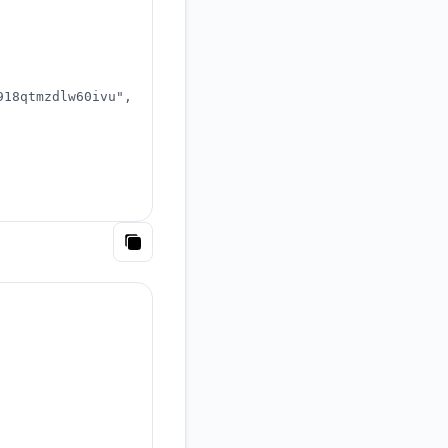
918qtmzdlw60ivu"
,
Copy