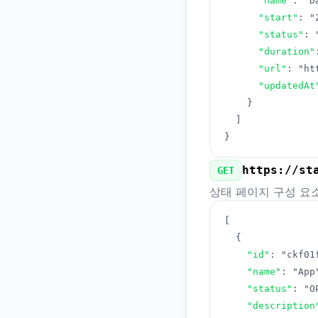
"name"
:
"D
"start"
:
"
"status"
:
"duration"
"url"
:
"ht
"updatedAt
}
]
}
https://st
GET
상태 페이지 구성 요
[
{
"id"
:
"ckf01
"name"
:
"App
"status"
:
"O
"description