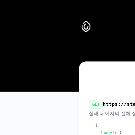
Uncover it - 공개 API
https://st
GET
상태 페이지의 전체 
{
"page"
:
{