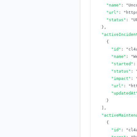
"name"
:
"Unc
"url"
:
"http
"status"
:
"U
}
,
"activeInciden
{
"id"
:
"cl4
"name"
:
"W
"started"
:
"status"
:
"impact"
:
"url"
:
"ht
"updatedAt
}
]
,
"activeMainten
{
"id"
:
"cl4