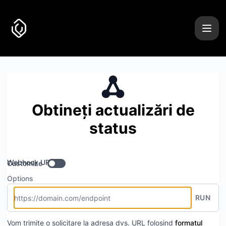
Uncover it - Obțineți actualizări până la Webhook
Obtineți actualizări de
status
Webhook URL
Customize
Options
RUN
Vom trimite o solicitare la adresa dvs. URL folosind
formatul